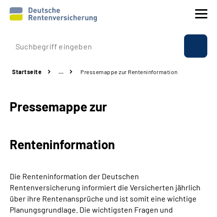
Prävention
Startseite
…
Pressemappe zur Renteninformation
Reha
Pressemappe zur
Rente
Beratung & Kontakt
Renteninformation
Experten
Die Renteninformation der Deutschen
Über uns & Presse
Rentenversicherung informiert die Versicherten jährlich
über ihre Rentenansprüche und ist somit eine wichtige
Planungsgrundlage. Die wichtigsten Fragen und
Online-Services