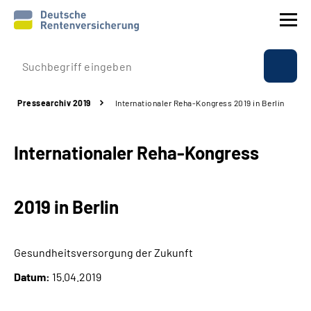
Prävention
Pressearchiv 2019
Internationaler Reha-Kongress 2019 in Berlin
Reha
Internationaler Reha-Kongress
Rente
Beratung & Kontakt
2019 in Berlin
Experten
Gesundheitsversorgung der Zukunft
Über uns & Presse
Datum:
15.04.2019
Online-Services