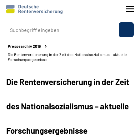
Prävention
Pressearchiv 2019
Reha
Die Rentenversicherung in der Zeit des Nationalsozialismus – aktuelle
Forschungsergebnisse
Rente
Die Rentenversicherung in der Zeit
Beratung & Kontakt
Experten
des Nationalsozialismus – aktuelle
Über uns & Presse
Forschungsergebnisse
Online-Services