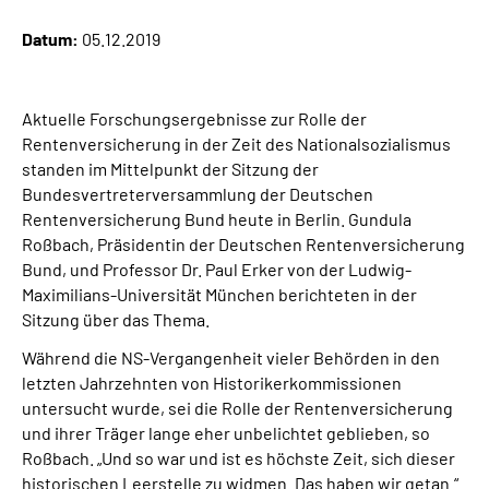
Datum:
05.12.2019
Suche
Language
Aktuelle Forschungsergebnisse zur Rolle der
Rentenversicherung in der Zeit des Nationalsozialismus
standen im Mittelpunkt der Sitzung der
Inhalte in Gebärdensprache (DGS)
Bundesvertreterversammlung der Deutschen
Rentenversicherung Bund heute in Berlin. Gundula
Leichte Sprache
Roßbach, Präsidentin der Deutschen Rentenversicherung
Bund, und Professor Dr. Paul Erker von der Ludwig-
Maximilians-Universität München berichteten in der
Sitzung über das Thema.
Mein Kundenportal
Während die NS-Vergangenheit vieler Behörden in den
letzten Jahrzehnten von Historikerkommissionen
untersucht wurde, sei die Rolle der Rentenversicherung
und ihrer Träger lange eher unbelichtet geblieben, so
Roßbach. „Und so war und ist es höchste Zeit, sich dieser
historischen Leerstelle zu widmen. Das haben wir getan.“