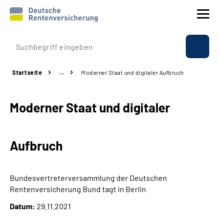
Prävention
Startseite
…
Moderner Staat und digitaler Aufbruch
Reha
Moderner Staat und digitaler
Rente
Beratung & Kontakt
Aufbruch
Experten
Bundesvertreterversammlung der Deutschen
Über uns & Presse
Rentenversicherung Bund tagt in Berlin
Datum:
29.11.2021
Online-Services