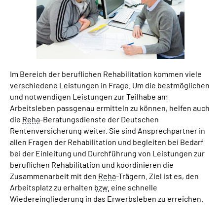
Suche
Language
Im Bereich der beruflichen Rehabilitation kommen viele
Inhalte in Gebärdensprache (DGS)
verschiedene Leistungen in Frage. Um die bestmöglichen
und notwendigen Leistungen zur Teilhabe am
Leichte Sprache
Arbeitsleben passgenau ermitteln zu können, helfen auch
die
Reha
-Beratungsdienste der Deutschen
Rentenversicherung weiter. Sie sind Ansprechpartner in
allen Fragen der Rehabilitation und begleiten bei Bedarf
Mein Kundenportal
bei der Einleitung und Durchführung von Leistungen zur
beruflichen Rehabilitation und koordinieren die
Zusammenarbeit mit den
Reha
-Trägern. Ziel ist es, den
Arbeitsplatz zu erhalten
bzw.
eine schnelle
Wiedereingliederung in das Erwerbsleben zu erreichen.