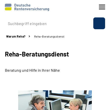
Prävention
Warum Reha?
Reha-Beratungsdienst
Reha
Reha-Beratungsdienst
Rente
Beratung & Kontakt
Beratung und Hilfe in Ihrer Nähe
Experten
Über uns & Presse
Online-Services