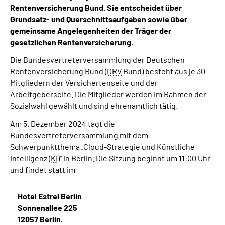
Rentenversicherung Bund. Sie entscheidet über
Grundsatz- und Querschnittsaufgaben sowie über
Suche
gemeinsame Angelegenheiten der Träger der
gesetzlichen Rentenversicherung.
Language
Die Bundesvertreterversammlung der Deutschen
Rentenversicherung Bund (
DRV
Bund) besteht aus je 30
Inhalte in Gebärdensprache (DGS)
Mitgliedern der Versichertenseite und der
Arbeitgeberseite. Die Mitglieder werden im Rahmen der
Leichte Sprache
Sozialwahl gewählt und sind ehrenamtlich tätig.
Am 5. Dezember 2024 tagt die
Bundesvertreterversammlung mit dem
Schwerpunktthema „Cloud-Strategie und Künstliche
Mein Kundenportal
Intelligenz (
KI
)“ in Berlin. Die Sitzung beginnt um 11:00 Uhr
und findet statt im
Hotel Estrel Berlin
Sonnenallee 225
12057 Berlin.