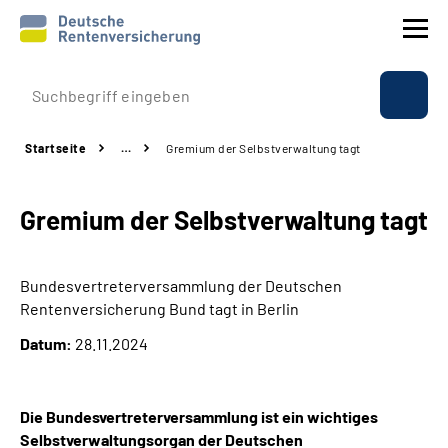
Prävention
Startseite
…
Gremium der Selbstverwaltung tagt
Reha
Gremium der Selbstverwaltung tagt
Rente
Beratung & Kontakt
Bundesvertreterversammlung der Deutschen
Rentenversicherung Bund tagt in Berlin
Experten
Datum:
28.11.2024
Über uns & Presse
Die Bundesvertreterversammlung ist ein wichtiges
Selbstverwaltungsorgan der Deutschen
Online-Services