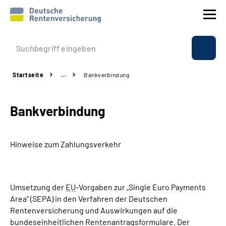
Prävention
Startseite
…
Bankverbindung
Reha
Bankverbindung
Rente
Beratung & Kontakt
Hinweise zum Zahlungsverkehr
Experten
Umsetzung der
EU
-Vorgaben zur „Single Euro Payments
Über uns & Presse
Area“ (SEPA) in den Verfahren der Deutschen
Rentenversicherung und Auswirkungen auf die
bundeseinheitlichen Rentenantragsformulare. Der
Online-Services