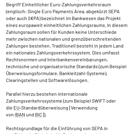
Begriff Einheitlicher Euro-Zahlungsverkehrsraum
(englisch: Single Euro Payments Area, abgekürzt SEPA
Suche
oder auch S€PA) bezeichnet im Bankwesen das Projekt
eines europaweit einheitlichen Zahlungsraums. In diesem
Language
Zahlungsraum sollen für Kunden keine Unterschiede
mehr zwischen nationalen und grenzüberschreitenden
Zahlungen bestehen. Traditionell besteht in jedem Land
Inhalte in Gebärdensprache (DGS)
ein nationales Zahlungsverkehrssystem. Dies umfasst
Rechtsnormen und Interbankenvereinbarungen,
Leichte Sprache
technische und organisatorische Standards (zum Beispiel
Überweisungsformulare, Bankleitzahl-Systeme),
Clearing
stellen und Softwarelösungen.
Mein Kundenportal
Parallel hierzu bestehen internationale
Zahlungsverkehrssysteme (zum Beispiel SWIFT oder
die
EU
-Standardüberweisung [Verwendung
von
IBAN
und
BIC
]).
Rechtsgrundlage für die Einführung von SEPA in