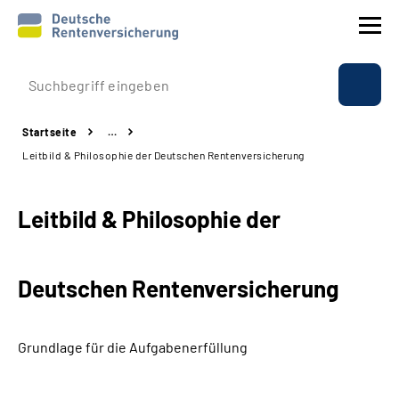
Prävention
Startseite
…
Reha
Leitbild & Philosophie der Deutschen Rentenversicherung
Rente
Leitbild & Philosophie der
Beratung & Kontakt
Deutschen Rentenversicherung
Experten
Über uns & Presse
Grundlage für die Aufgabenerfüllung
Online-Services