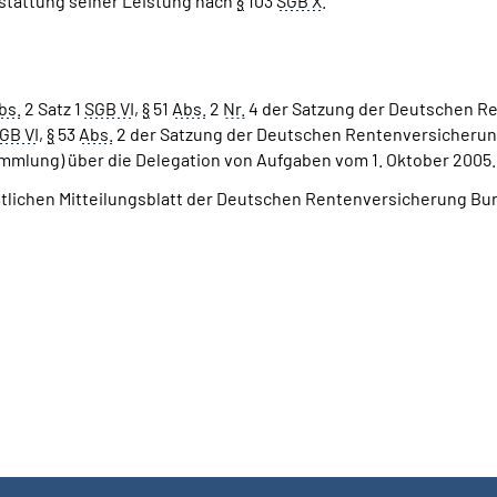
stattung seiner Leistung nach
§
103
SGB X
.
bs.
2 Satz 1
SGB VI
,
§
51
Abs.
2
Nr.
4 der Satzung der Deutschen Re
GB VI
,
§
53
Abs.
2 der Satzung der Deutschen Rentenversicheru
mlung) über die Delegation von Aufgaben vom 1. Oktober 2005.
mtlichen Mitteilungsblatt der Deutschen Rentenversicherung Bun