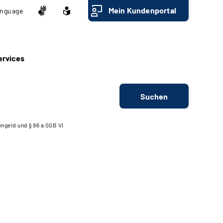
Mein Kundenportal
nguage
ervices
Suchen
engeld und § 96 a SGB VI