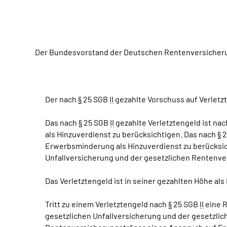
Der Bundesvorstand der Deutschen Rentenversicherun
Der nach
§
25 SGB
II
gezahlte Vorschuss auf Verletzt
Das nach
§
25 SGB
II
gezahlte Verletztengeld ist na
als Hinzuverdienst zu berücksichtigen. Das nach
§
2
Erwerbsminderung als Hinzuverdienst zu berücksic
Unfallversicherung und der gesetzlichen Rentenve
Das Verletztengeld ist in seiner gezahlten Höhe als
Tritt zu einem Verletztengeld nach
§
25 SGB
II
eine R
gesetzlichen Unfallversicherung und der gesetzl