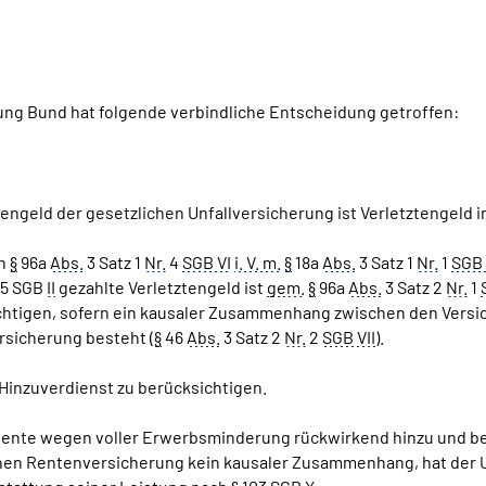
g Bund hat folgende verbindliche Entscheidung getroffen:
engeld der gesetzlichen Unfallversicherung ist Verletztengeld i
ch
§
96a
Abs.
3 Satz 1
Nr.
4
SGB VI
i. V. m.
§
18a
Abs.
3 Satz 1
Nr.
1
SGB 
5 SGB
II
gezahlte Verletztengeld ist
gem.
§
96a
Abs.
3 Satz 2
Nr.
1
htigen, sofern ein kausaler Zusammenhang zwischen den Versic
rsicherung besteht (
§
46
Abs.
3 Satz 2
Nr.
2
SGB VII
).
 Hinzuverdienst zu berücksichtigen.
ente wegen voller Erwerbsminderung rückwirkend hinzu und be
ichen Rentenversicherung kein kausaler Zusammenhang, hat der