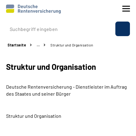
Prävention
Startseite
…
Struktur und Organisation
Reha
Struktur und Organisation
Rente
Beratung & Kontakt
Deutsche Rentenversicherung - Dienstleister im Auftrag
des Staates und seiner Bürger
Experten
Struktur und Organisation
Über uns & Presse
Online-Services