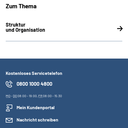
Zum Thema
Suche
Struktur
Language
und Organisation
Inhalte in Gebärdensprache (DGS)
Leichte Sprache
Kostenloses Servicetelefon
0800 1000 4800
Mein Kundenportal
MO
-
DO
08:00 - 19:00,
FR
08:00 - 15:30
Mein Kundenportal
Nachricht schreiben