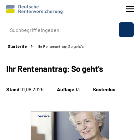
Prävention
Startseite
Ihr Rentenantrag: So geht's
Reha
Ihr Rentenantrag: So geht's
Rente
Beratung & Kontakt
Stand
01.08.2025
Auflage
13
Kostenlos
Experten
Über uns & Presse
Online-Services