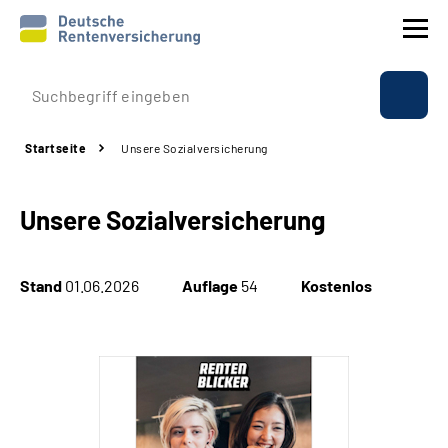
Prävention
Startseite
Unsere Sozialversicherung
Reha
Unsere Sozialversicherung
Rente
Beratung & Kontakt
Stand
01.06.2026
Auflage
54
Kostenlos
Experten
Über uns & Presse
Online-Services