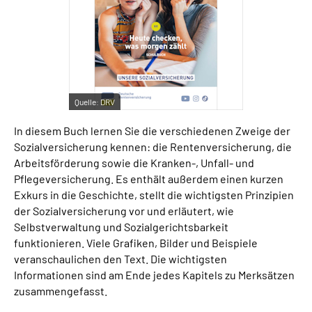
Suche
Language
Quelle:
DRV
Inhalte in Gebärdensprache (DGS)
In diesem Buch lernen Sie die verschiedenen Zweige der
Leichte Sprache
Sozialversicherung kennen: die Rentenversicherung, die
Arbeitsförderung sowie die Kranken-, Unfall- und
Pflegeversicherung. Es enthält außerdem einen kurzen
Exkurs in die Geschichte, stellt die wichtigsten Prinzipien
Mein Kundenportal
der Sozialversicherung vor und erläutert, wie
Selbstverwaltung und Sozialgerichtsbarkeit
funktionieren. Viele Grafiken, Bilder und Beispiele
veranschaulichen den Text. Die wichtigsten
Informationen sind am Ende jedes Kapitels zu Merksätzen
zusammengefasst.