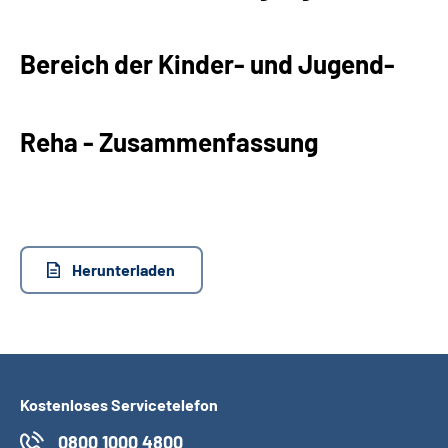
Suche
Bereich der Kinder- und Jugend-
Language
Reha - Zusammenfassung
Inhalte in Gebärdensprache (DGS)
Leichte Sprache
Herunterladen
Mein Kundenportal
Kostenloses Servicetelefon
0800 1000 4800