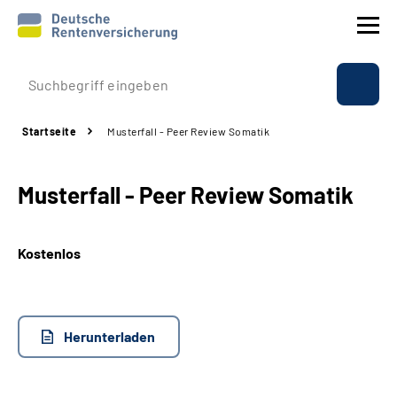
Prävention
Startseite
Musterfall - Peer Review Somatik
Reha
Musterfall - Peer Review Somatik
Rente
Beratung & Kontakt
Kostenlos
Experten
Herunterladen
Über uns & Presse
Online-Services