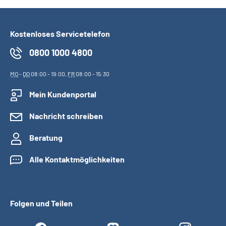
Suche
Kostenloses Servicetelefon
Language
0800 1000 4800
MO
-
DO
08:00 - 19:00,
FR
08:00 - 15:30
Inhalte in Gebärdensprache (DGS)
Mein Kundenportal
Leichte Sprache
Nachricht schreiben
Beratung
Mein Kundenportal
Alle Kontaktmöglichkeiten
Folgen und Teilen