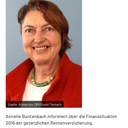
Suche
Language
Inhalte in Gebärdensprache (DGS)
Leichte Sprache
Mein Kundenportal
Quelle:
Bildarchiv DRV Bund/Terbach
Annelie Buntenbach informiert über die Finanzsituation
2016 der gesetzlichen Rentenversicherung.