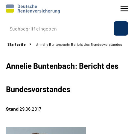
Prävention
Startseite
Annelie Buntenbach: Bericht des Bundesvorstandes
Reha
Annelie Buntenbach: Bericht des
Rente
Beratung & Kontakt
Bundesvorstandes
Experten
Stand
29.06.2017
Über uns & Presse
Online-Services