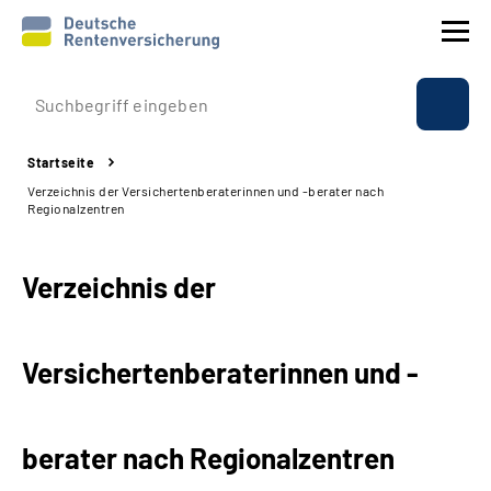
Prävention
Startseite
Reha
Verzeichnis der Versichertenberaterinnen und -berater nach
Regionalzentren
Rente
Verzeichnis der
Beratung & Kontakt
Experten
Versichertenberaterinnen und -
Über uns & Presse
berater nach Regionalzentren
Online-Services