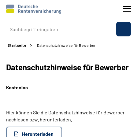
Prävention
Startseite
Datenschutzhinweise für Bewerber
Reha
Datenschutzhinweise für Bewerber
Rente
Beratung & Kontakt
Kostenlos
Experten
Hier können Sie die Datenschutzhinweise für Bewerber
Über uns & Presse
nachlesen
bzw.
herunterladen.
Herunterladen
Online-Services