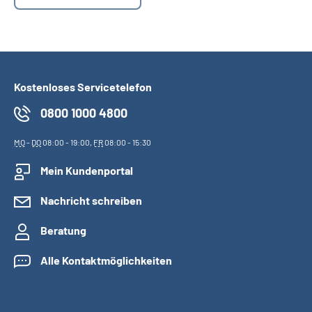
Suche
Language
Kostenloses Servicetelefon
Inhalte in Gebärdensprache (DGS)
0800 1000 4800
MO
-
DO
08:00 - 19:00,
FR
08:00 - 15:30
Leichte Sprache
Mein Kundenportal
Nachricht schreiben
Mein Kundenportal
Beratung
Alle Kontaktmöglichkeiten