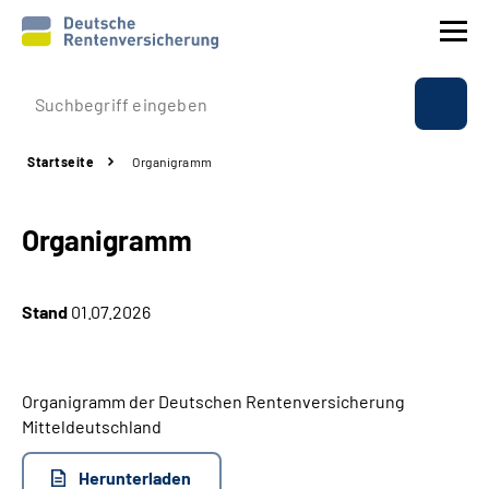
Prävention
Startseite
Organigramm
Reha
Organigramm
Rente
Beratung & Kontakt
Stand
01.07.2026
Experten
Organigramm der Deutschen Rentenversicherung
Über uns & Presse
Mitteldeutschland
Herunterladen
Online-Services