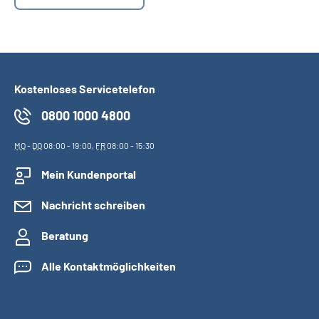
Suche
Language
Kostenloses Servicetelefon
Inhalte in Gebärdensprache (DGS)
0800 1000 4800
MO
-
DO
08:00 - 19:00,
FR
08:00 - 15:30
Leichte Sprache
Mein Kundenportal
Nachricht schreiben
Mein Kundenportal
Beratung
Alle Kontaktmöglichkeiten