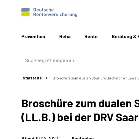
Prävention
Reha
Rente
Beratung & 
Startseite
Broschüre zum dualen Studium Bachelor of Laws So
Broschüre zum dualen S
(LL.B.) bei der DRV Saa
Stand
19.04.2023
Kostenlos