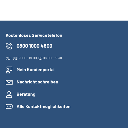
Suche
Language
Kostenloses Servicetelefon
Inhalte in Gebärdensprache (DGS)
0800 1000 4800
MO
-
DO
08:00 - 19:00,
FR
08:00 - 15:30
Leichte Sprache
Mein Kundenportal
Nachricht schreiben
Mein Kundenportal
Beratung
Alle Kontaktmöglichkeiten