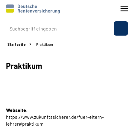
Prävention
Startseite
Praktikum
Reha
Praktikum
Rente
Beratung & Kontakt
Experten
Webseite:
Über uns & Presse
https://www.zukunftssicherer.de/fuer-eltern-
lehrer#praktikum
Online-Services