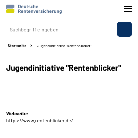
Prävention
Startseite
Jugendinitiative "Rentenblicker"
Reha
Jugendinitiative "Rentenblicker"
Rente
Beratung & Kontakt
Experten
Webseite:
Über uns & Presse
https://www.rentenblicker.de/
Online-Services