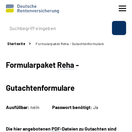
Prävention
Startseite
Formularpaket Reha - Gutachtenformulare
Reha
Formularpaket
Reha
-
Rente
Beratung & Kontakt
Gutachtenformulare
Experten
Ausfüllbar:
nein
Passwort benötigt:
Ja
Über uns & Presse
Die hier angebotenen
PDF
-Dateien zu Gutachten sind
Online-Services