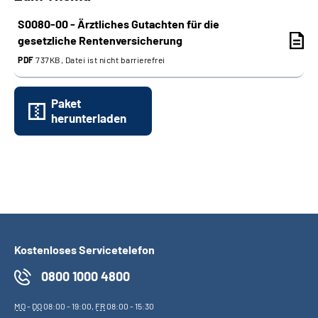
Bund
S0080-00 - Ärztliches Gutachten für die
Westfalen
gesetzliche Rentenversicherung
PDF
737KB, Datei ist nicht barrierefrei
Paket
herunterladen
Kostenloses Servicetelefon
0800 1000 4800
MO
-
DO
08:00 - 19:00,
FR
08:00 - 15:30