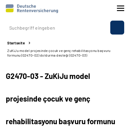
Prävention
Startseite
Reha
ZuKiJu model projesinde çocuk ve genç rehabilitasyonu başvuru
formunu (G2470-02) doldurma desteği (G2470-03)
Rente
G2470-03 - ZuKiJu model
Beratung & Kontakt
Experten
projesinde çocuk ve genç
Über uns & Presse
rehabilitasyonu başvuru formunu
Online-Services