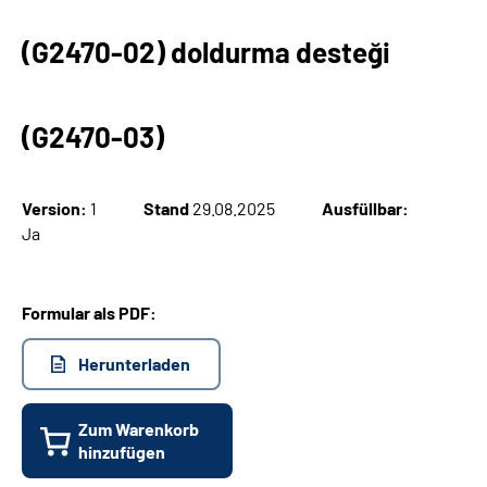
(G2470-02) doldurma desteği
Suche
Language
(G2470-03)
Inhalte in Gebärdensprache (DGS)
Version:
1
Stand
29.08.2025
Ausfüllbar:
Leichte Sprache
Ja
Formular als PDF:
Mein Kundenportal
Herunterladen
Zum Warenkorb
hinzufügen