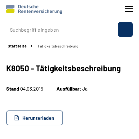
Prävention
Startseite
Tätigkeitsbeschreibung
Reha
K8050 - Tätigkeitsbeschreibung
Rente
Beratung & Kontakt
Stand
04.03.2015
Ausfüllbar:
Ja
Experten
Herunterladen
Über uns & Presse
Online-Services