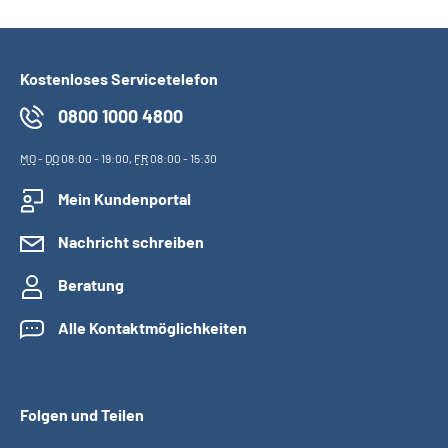
Suche
Kostenloses Servicetelefon
Language
0800 1000 4800
Inhalte in Gebärdensprache (DGS)
MO
-
DO
08:00 - 19:00,
FR
08:00 - 15:30
Mein Kundenportal
Leichte Sprache
Nachricht schreiben
Beratung
Mein Kundenportal
Alle Kontaktmöglichkeiten
Folgen und Teilen