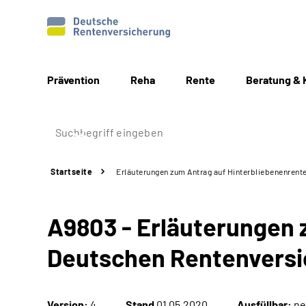
Prävention
Reha
Rente
Beratung & 
Startseite
Erläuterungen zum Antrag auf Hinterbliebenenrente
A9803 - Erläuterungen 
Deutschen Rentenversic
Version:
4
Stand
01.05.2020
Ausfüllbar:
ne