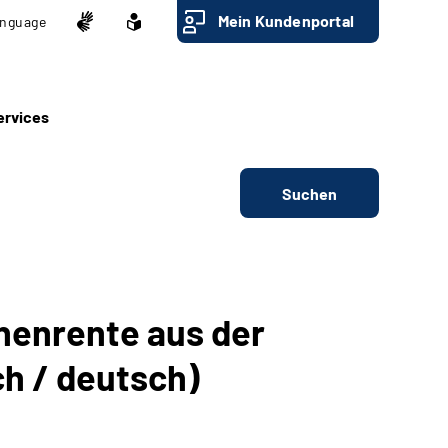
Mein Kundenportal
nguage
ervices
Suchen
nenrente aus der
ch / deutsch)