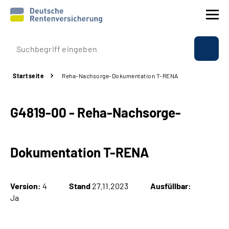
Prävention
Startseite
Reha-Nachsorge-Dokumentation T-RENA
Reha
G4819-00 - Reha-Nachsorge-
Rente
Beratung & Kontakt
Dokumentation T-RENA
Experten
Version:
4
Stand
27.11.2023
Ausfüllbar:
Über uns & Presse
Ja
Online-Services