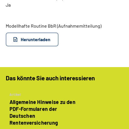
Ja
Suche
Modellhafte Routine BbR (Aufnahmemitteilung)
Language
Herunterladen
Inhalte in Gebärdensprache (DGS)
Leichte Sprache
Das könnte Sie auch interessieren
Mein Kundenportal
Artikel
Allgemeine Hinweise zu den
PDF
-Formularen der
Deutschen
Rentenversicherung