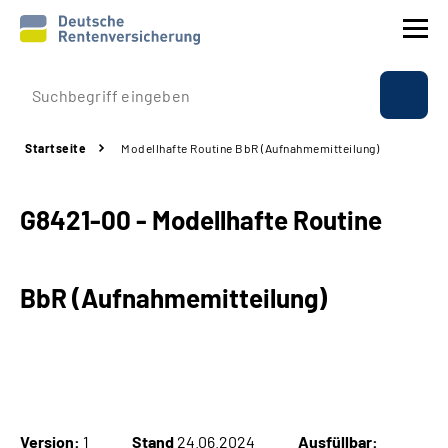
Prävention
Startseite
Modellhafte Routine BbR (Aufnahmemitteilung)
Reha
G8421-00 - Modellhafte Routine
Rente
Beratung & Kontakt
BbR (Aufnahmemitteilung)
Experten
Über uns & Presse
Online-Services
Version:
1
Stand
24.06.2024
Ausfüllbar: