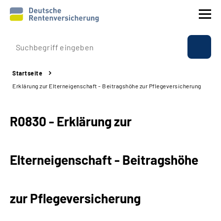
Prävention
Startseite
Reha
Erklärung zur Elterneigenschaft - Beitragshöhe zur Pflegeversicherung
Rente
R0830 - Erklärung zur
Beratung & Kontakt
Elterneigenschaft - Beitragshöhe
Experten
Über uns & Presse
zur Pflegeversicherung
Online-Services