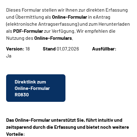
Dieses Formular stellen wir Ihnen zur direkten Erfassung
Suche
und Übermittlung als
Online-Formular
in eAntrag
(elektronische Antragserfassung) und zum Herunterladen
als
PDF-Formular
zur Verfügung. Wir empfehlen die
Language
Nutzung des
Online-Formulars
.
Inhalte in Gebärdensprache (DGS)
Version:
18
Stand
01.07.2026
Ausfüllbar:
Ja
Leichte Sprache
Direktlink zum
Online-Formular
Mein Kundenportal
R0830
Das Online-Formular unterstützt Sie, führt intuitiv und
zeitsparend durch die Erfassung und bietet noch weitere
Vorteile: