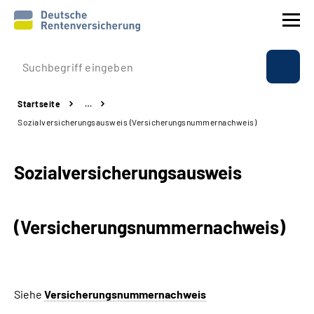
Prävention
Startseite
…
Reha
Sozialversicherungsausweis (Versicherungsnummernachweis)
Rente
Sozialversicherungsausweis
Beratung & Kontakt
(Versicherungsnummernachweis)
Experten
Über uns & Presse
Siehe
Versicherungsnummernachweis
Online-Services