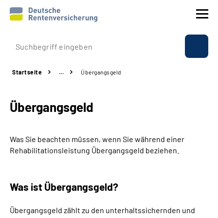
Prävention
Startseite
…
Übergangsgeld
Reha
Übergangsgeld
Rente
Beratung & Kontakt
Was Sie beachten müssen, wenn Sie während einer
Rehabilitationsleistung Übergangsgeld beziehen.
Experten
Was ist Übergangsgeld?
Über uns & Presse
Übergangsgeld zählt zu den unterhaltssichernden und
Online-Services