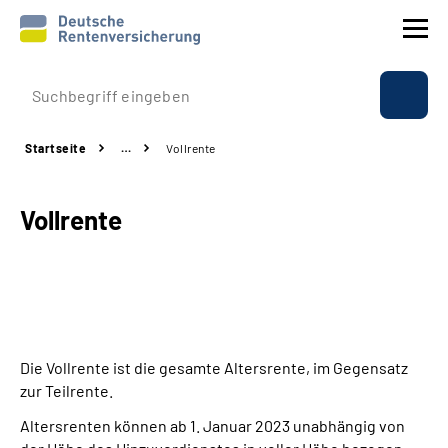
Prävention
Startseite
…
Vollrente
Reha
Vollrente
Rente
Beratung & Kontakt
Experten
Die Vollrente ist die gesamte Altersrente, im Gegensatz
Über uns & Presse
zur Teilrente.
Altersrenten können ab 1. Januar 2023 unabhängig von
Online-Services