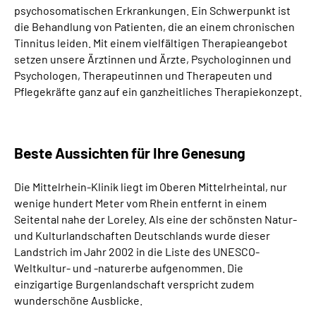
psychosomatischen Erkrankungen. Ein Schwerpunkt ist
die Behandlung von Patienten, die an einem chronischen
Suche
Tinnitus leiden. Mit einem vielfältigen Therapieangebot
setzen unsere Ärztinnen und Ärzte, Psychologinnen und
Language
Psychologen, Therapeutinnen und Therapeuten und
Pflegekräfte ganz auf ein ganzheitliches T
herapiekonzept.
Inhalte in Gebärdensprache (DGS)
Leichte Sprache
Beste Aussichten für Ihre Genesung
Die Mittelrhein-Klinik liegt im Oberen Mittelrheintal, nur
wenige hundert Meter vom Rhein entfernt in einem
Mein Kundenportal
Seitental nahe der Loreley. Als eine der schönsten Natur-
und Kulturlandschaften Deutschlands wurde dieser
Landstrich im Jahr 2002 in die Liste des UNESCO-
Weltkultur- und -naturerbe aufgenommen. Die
einzigartige Burgenlandschaft verspricht zudem
wunderschöne Ausblicke.