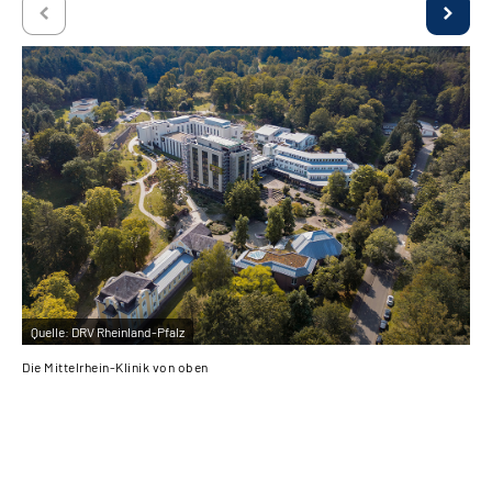
Quelle:
DRV Rheinland-Pfalz
Qu
Die Mittelrhein-Klinik von oben
Spo