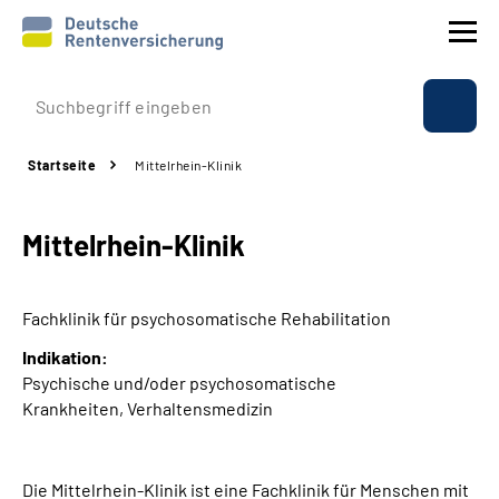
Prävention
Startseite
Mittelrhein-Klinik
Reha
Mittelrhein-Klinik
Rente
Beratung & Kontakt
Fachklinik für psychosomatische Rehabilitation
Indikation:
Experten
Psychische und/oder psychosomatische
Krankheiten, Verhaltensmedizin
Über uns & Presse
Die Mittelrhein-Klinik ist eine Fachklinik für Menschen mit
Online-Services