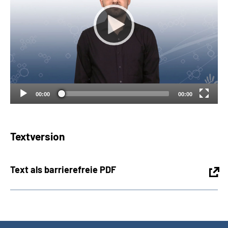
Suche
Language
Inhalte in Gebärdensprache (DGS)
00:00
00:00
Leichte Sprache
Textversion
Mein Kundenportal
Text als barrierefreie PDF