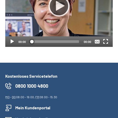
Suche
Keine
Language
Deutsch
Inhalte in Gebärdensprache (DGS)
00:00
00:00
Leichte Sprache
Kostenloses Servicetelefon
Mein Kundenportal
0800 1000 4800
MO
-
DO
08:00 - 19:00,
FR
08:00 - 15:30
Mein Kundenportal