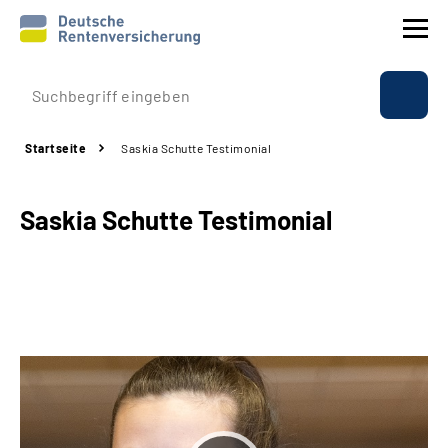
Prävention
Startseite
Saskia Schutte Testimonial
Reha
Saskia Schutte Testimonial
Rente
Beratung & Kontakt
Experten
Über uns & Presse
Online-Services