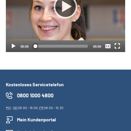
Suche
Keine
Language
Deutsch
Inhalte in Gebärdensprache (DGS)
00:00
00:00
Leichte Sprache
Kostenloses Servicetelefon
Mein Kundenportal
0800 1000 4800
MO
-
DO
08:00 - 19:00,
FR
08:00 - 15:30
Mein Kundenportal