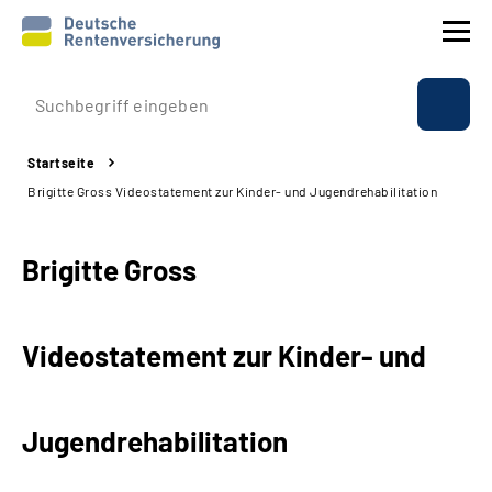
Prävention
Startseite
Reha
Brigitte Gross Videostatement zur Kinder- und Jugendrehabilitation
Rente
Brigitte Gross
Beratung & Kontakt
Videostatement zur Kinder- und
Experten
Über uns & Presse
Jugendrehabilitation
Online-Services