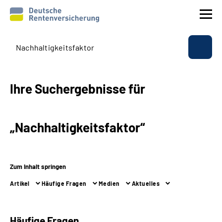
Prävention
Reha
Ihre Suchergebnisse für
Rente
„Nachhaltigkeitsfaktor“
Beratung & Kontakt
Experten
Zum Inhalt springen
Artikel
Häufige Fragen
Medien
Aktuelles
Über uns & Presse
Online-Services
Häufige Fragen