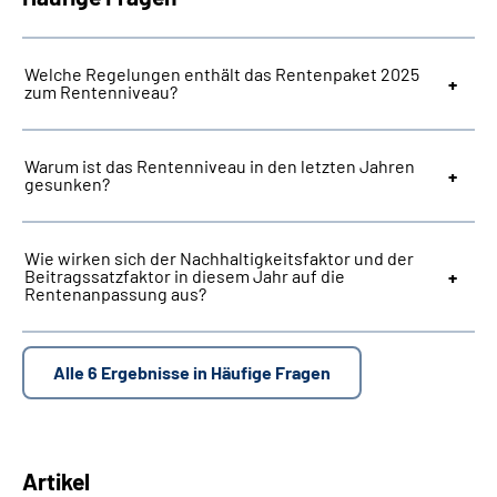
Suche
Welche Regelungen enthält das Rentenpaket 2025
zum Rentenniveau?
Language
Warum ist das Rentenniveau in den letzten Jahren
Inhalte in Gebärdensprache (DGS)
gesunken?
Leichte Sprache
Wie wirken sich der Nachhaltigkeitsfaktor und der
Beitragssatzfaktor in diesem Jahr auf die
Rentenanpassung aus?
Mein Kundenportal
Alle 6 Ergebnisse in Häufige Fragen
Artikel