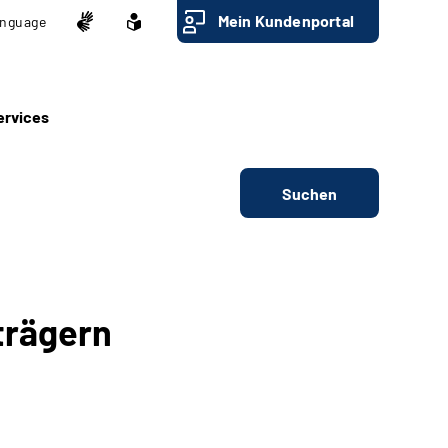
Mein Kundenportal
nguage
ervices
Suchen
trägern