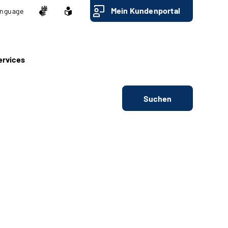
Mein Kundenportal
nguage
ervices
Suchen