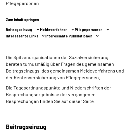
Pflegepersonen
Suche
Zum Inhalt springen
Language
Beitragseinzug
Meldeverfahren
Pflegepersonen
Interessante Links
Interessante Publikationen
Inhalte in Gebärdensprache (DGS)
Die Spitzenorganisationen der Sozialversicherung
Leichte Sprache
beraten turnusmäßig über Fragen des gemeinsamen
Beitragseinzugs, des gemeinsamen Meldeverfahrens und
der Rentenversicherung von Pflegepersonen.
Mein Kundenportal
Die Tagesordnungspunkte und Niederschriften der
Besprechungsergebnisse der vergangenen
Besprechungen finden Sie auf dieser Seite.
Beitragseinzug