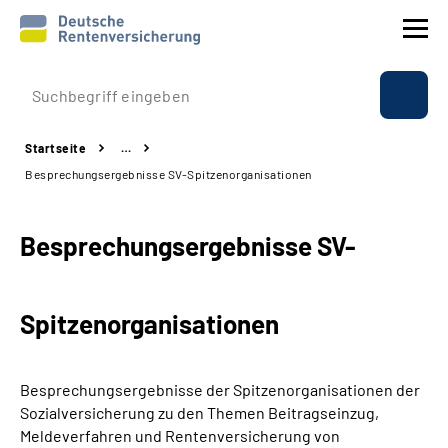
Prävention
Startseite
…
Reha
Besprechungsergebnisse SV-Spitzenorganisationen
Rente
Besprechungsergebnisse SV-
Beratung & Kontakt
Spitzenorganisationen
Experten
Über uns & Presse
Besprechungsergebnisse der Spitzenorganisationen der
Sozialversicherung zu den Themen Beitragseinzug,
Meldeverfahren und Rentenversicherung von
Online-Services