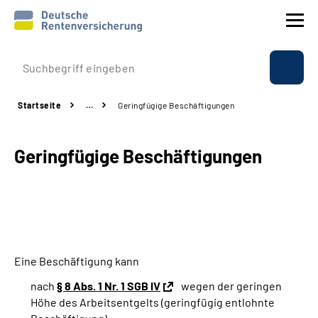
Prävention
Startseite
…
Geringfügige Beschäftigungen
Reha
Geringfügige Beschäftigungen
Rente
Beratung & Kontakt
Experten
Eine Beschäftigung kann
Über uns & Presse
nach
§ 8 Abs. 1 Nr. 1 SGB IV
wegen der geringen
Höhe des Arbeitsentgelts (geringfügig entlohnte
Online-Services