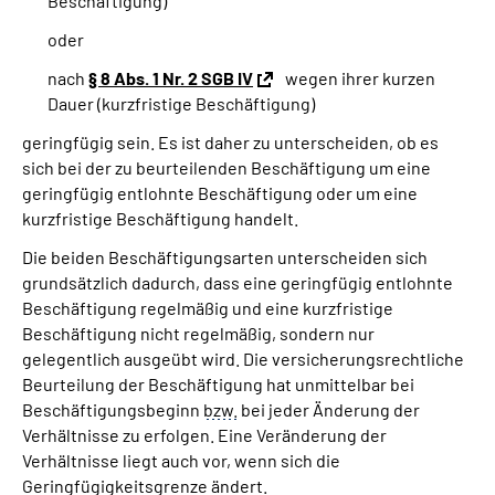
Beschäftigung)
oder
Suche
nach
§ 8 Abs. 1 Nr. 2 SGB IV
wegen ihrer kurzen
Dauer (kurzfristige Beschäftigung)
Language
geringfügig sein. Es ist daher zu unterscheiden, ob es
sich bei der zu beurteilenden Beschäftigung um eine
Inhalte in Gebärdensprache (DGS)
geringfügig entlohnte Beschäftigung oder um eine
kurzfristige Beschäftigung handelt.
Leichte Sprache
Die beiden Beschäftigungsarten unterscheiden sich
grundsätzlich dadurch, dass eine geringfügig entlohnte
Beschäftigung regelmäßig und eine kurzfristige
Mein Kundenportal
Beschäftigung nicht regelmäßig, sondern nur
gelegentlich ausgeübt wird. Die versicherungsrechtliche
Beurteilung der Beschäftigung hat unmittelbar bei
Beschäftigungsbeginn
bzw.
bei jeder Änderung der
Verhältnisse zu erfolgen. Eine Veränderung der
Verhältnisse liegt auch vor, wenn sich die
Geringfügigkeitsgrenze ändert.