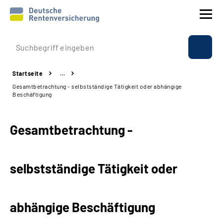
Prävention
Startseite
…
Reha
Gesamtbetrachtung - selbstständige Tätigkeit oder abhängige
Beschäftigung
Rente
Gesamtbetrachtung -
Beratung & Kontakt
Experten
selbstständige Tätigkeit oder
Über uns & Presse
abhängige Beschäftigung
Online-Services