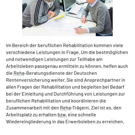
Suche
Language
Im Bereich der beruflichen Rehabilitation kommen viele
Inhalte in Gebärdensprache (DGS)
verschiedene Leistungen in Frage. Um die bestmöglichen
und notwendigen Leistungen zur Teilhabe am
Leichte Sprache
Arbeitsleben passgenau ermitteln zu können, helfen auch
die
Reha
-Beratungsdienste der Deutschen
Rentenversicherung weiter. Sie sind Ansprechpartner in
allen Fragen der Rehabilitation und begleiten bei Bedarf
Mein Kundenportal
bei der Einleitung und Durchführung von Leistungen zur
beruflichen Rehabilitation und koordinieren die
Zusammenarbeit mit den
Reha
-Trägern. Ziel ist es, den
Arbeitsplatz zu erhalten
bzw.
eine schnelle
Wiedereingliederung in das Erwerbsleben zu erreichen.