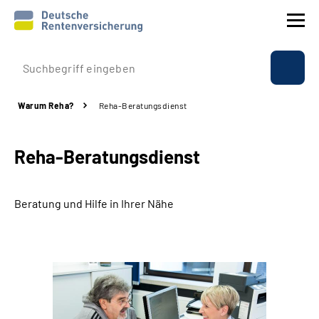
Prävention
Warum Reha?
Reha-Beratungsdienst
Reha
Reha-Beratungsdienst
Rente
Beratung & Kontakt
Beratung und Hilfe in Ihrer Nähe
Experten
Über uns & Presse
Online-Services