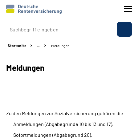
Prävention
Startseite
…
Meldungen
Reha
Meldungen
Rente
Beratung & Kontakt
Experten
Zu den Meldungen zur Sozialversicherung gehören die
Über uns & Presse
Anmeldungen (Abgabegründe 10 bis 13 und 17),
Sofortmeldungen (Abgabegrund 20),
Online-Services