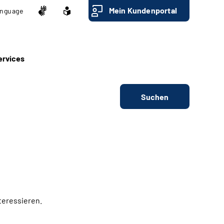
Mein Kundenportal
nguage
ervices
Suchen
teressieren.