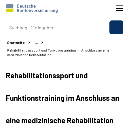
Prävention
Startseite
…
Reha
Rehabilitations­sport und Funktions­­training im Anschluss an eine
medizinische Rehabilitation
Rente
Rehabilitations­sport und
Beratung & Kontakt
Experten
Funktions­­training im Anschluss an
Über uns & Presse
eine medizinische Rehabilitation
Online-Services