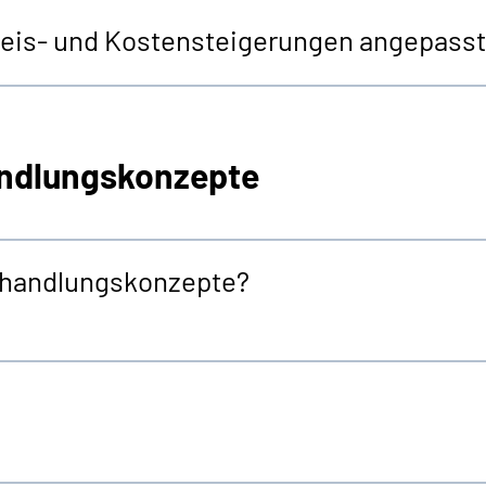
Preis- und Kostensteigerungen angepass
ndlungs­konzepte
ehandlungskonzepte?