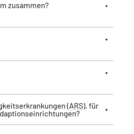
stem zusammen?
igkeitserkrankungen (
ARS
), für
 Adaptionseinrichtungen?