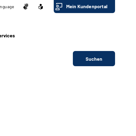
Mein Kundenportal
nguage
ervices
Suchen