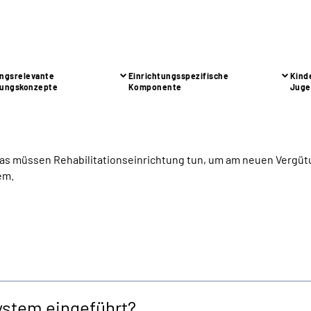
ngs­relevante
Einrichtungs­spezifische
Kind
ungs­konzepte
Komponente
Juge
as müssen Rehabilitationseinrichtung tun, um am neuen Verg
em.
ystem eingeführt?