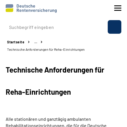
Prävention
Startseite
…
Reha
Technische Anforderungen für Reha-Einrichtungen
Rente
Technische Anforderungen für
Beratung & Kontakt
Reha-Einrichtungen
Experten
Über uns & Presse
Alle stationären und ganztägig ambulanten
Online-Services
Rehabilitationseinrichtungen, die für die Deutsche