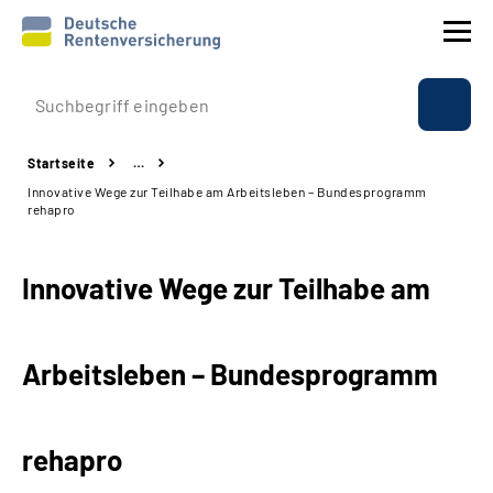
Prävention
Startseite
…
Reha
Innovative Wege zur Teilhabe am Arbeitsleben – Bundesprogramm
rehapro
Rente
Innovative Wege zur Teilhabe am
Beratung & Kontakt
Experten
Arbeitsleben – Bundesprogramm
Über uns & Presse
rehapro
Online-Services