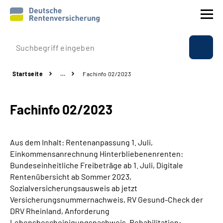
Prävention
Startseite
…
Fachinfo 02/2023
Reha
Fachinfo 02/2023
Rente
Beratung & Kontakt
Aus dem Inhalt: Rentenanpassung 1. Juli,
Einkommensanrechnung Hinterbliebenenrenten:
Experten
Bundeseinheitliche Freibeträge ab 1. Juli, Digitale
Rentenübersicht ab Sommer 2023,
Sozialversicherungsausweis ab jetzt
Über uns & Presse
Versicherungsnummernachweis, RV Gesund-Check der
DRV Rheinland, Anforderung
Online-Services
Lebensbescheinigungsnachweis, Rehabilitation: