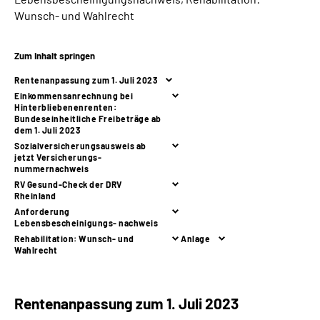
Wunsch- und Wahlrecht
Suche
Zum Inhalt springen
Language
Rentenanpassung zum 1. Juli 2023
Einkommensanrechnung bei
Hinterbliebenenrenten:
Inhalte in Gebärdensprache (DGS)
Bundeseinheitliche Freibeträge ab
dem 1. Juli 2023
Sozialversicherungsausweis ab
Leichte Sprache
jetzt Versicherungs-
nummernachweis
RV Gesund-Check der DRV
Rheinland
Mein Kundenportal
Anforderung
Lebensbescheinigungs- nachweis
Rehabilitation: Wunsch- und
Anlage
Wahlrecht
Rentenanpassung zum 1. Juli 2023